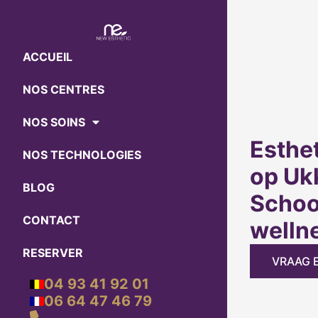
ACCUEIL
NOS CENTRES
NOS SOINS
Esthe
NOS TECHNOLOGIES
op Ukk
BLOG
Schoo
CONTACT
welln
RESERVER
VRAAG 
04 93 41 92 01
06 64 47 46 79