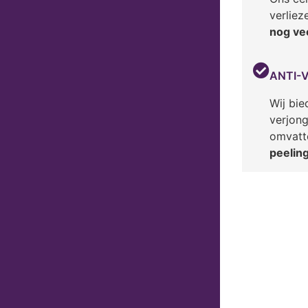
verliez
nog ve
ANTI-
Wij bie
verjon
omvatt
peelin