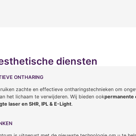
esthetische diensten
ITIEVE ONTHARING
ruiken zachte en effectieve ontharingstechnieken om onge
an het lichaam te verwijderen. Wij bieden ook
permanente 
gte laser en SHR, IPL & E-Light
.
NKEN
trum is uitgerust met de nieuwste technologie om u te hel