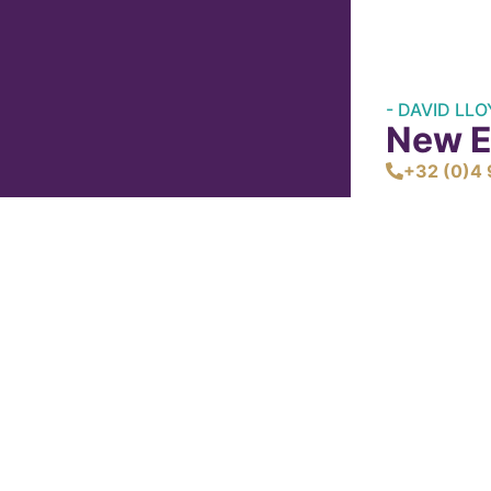
- DAVID LLO
New E
+32 (0)4 