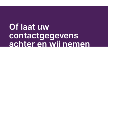
Of laat uw
contactgegevens
achter en wij nemen
contact met u op.