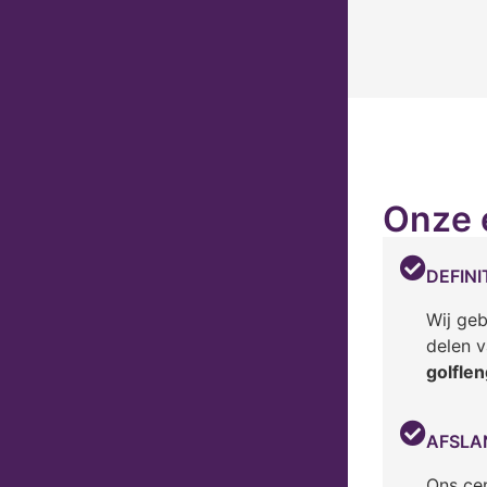
Onze 
DEFIN
Wij geb
delen v
golflen
AFSLA
Ons cen