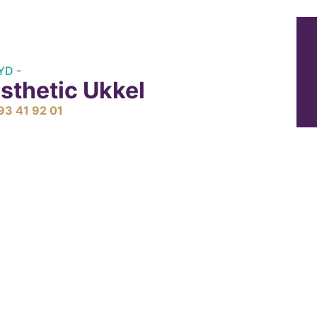
YD -
sthetic Ukkel
93 41 92 01