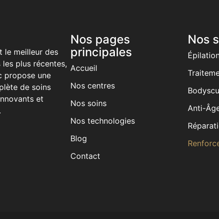
Nos pages
Nos s
principales
t le meilleur des
Épilation
 les plus récentes,
Accueil
Traiteme
c propose une
Nos centres
ète de soins
Bodyscu
innovants et
Nos soins
Anti-Âg
.
Nos technologies
Réparati
Blog
Renforce
Contact