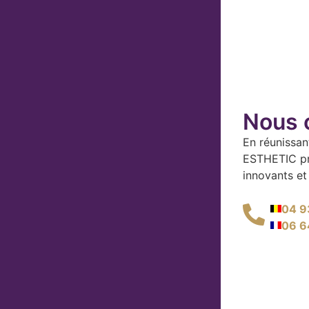
Nous 
En réunissan
ESTHETIC pr
innovants et
04 9
06 6