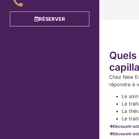
RÉSERVER
Quels 
capill
Chez New Es
répondre à v
Le soin
Le trai
La thér
Le trai
Découvrir not
Découvrir notr