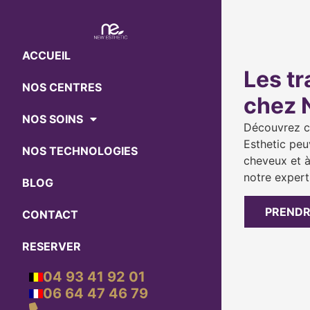
ACCUEIL
Les tr
NOS CENTRES
chez 
NOS SOINS
Découvrez c
Esthetic peu
NOS TECHNOLOGIES
cheveux et à
notre experti
BLOG
PRENDR
CONTACT
RESERVER
04 93 41 92 01
06 64 47 46 79