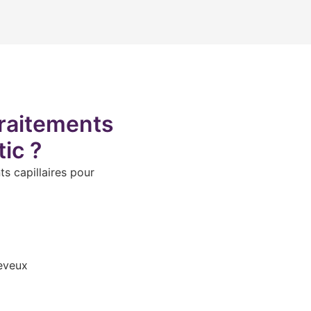
traitements
ic ?
 capillaires pour
heveux