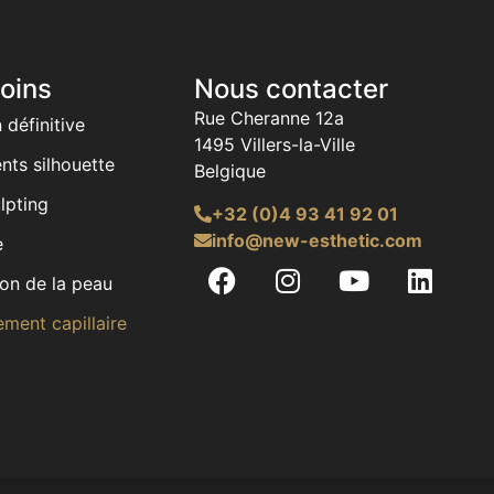
oins
Nous contacter
Rue Cheranne 12a
 définitive
1495 Villers-la-Ville
nts silhouette
Belgique
lpting
+32 (0)4 93 41 92 01
info@new-esthetic.com
e
on de la peau
ment capillaire