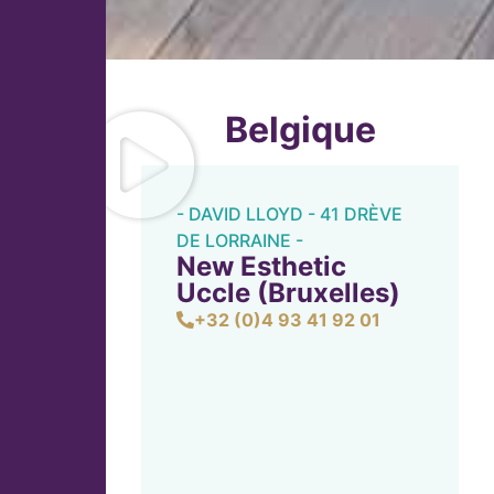
Belgique
- DAVID LLOYD - 41 DRÈVE
DE LORRAINE -
New Esthetic
Uccle (Bruxelles)
+32 (0)4 93 41 92 01