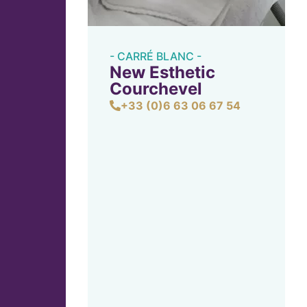
- CARRÉ BLANC -
New Esthetic
Courchevel
+33 (0)6 63 06 67 54