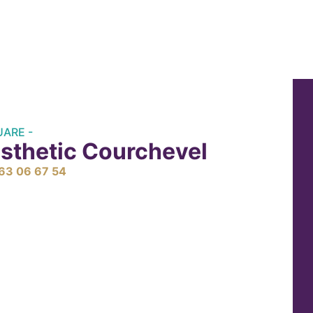
UARE -
sthetic Courchevel
63 06 67 54