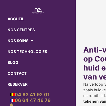
ACCUEIL
NOS CENTRES
NOS SOINS
Anti-
NOS TECHNOLOGIES
op Co
BLOG
huid 
CONTACT
van v
RESERVER
Na verloop v
zoals huidver
04 93 41 92 01
en roodheid.
06 64 47 46 79
tekenen van