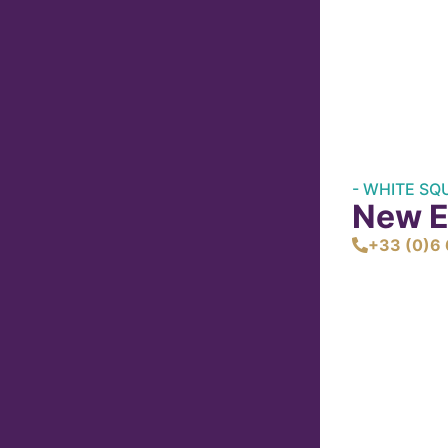
- WHITE SQ
New E
+33 (0)6 