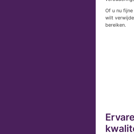
Of u nu fijne
wilt verwijd
bereiken.
Ervare
kwalit