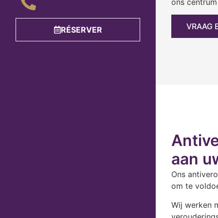
ons centrum 
VRAAG 
RÉSERVER
Antiv
aan u
Ons antiver
om te voldoe
Wij werken m
veroudering