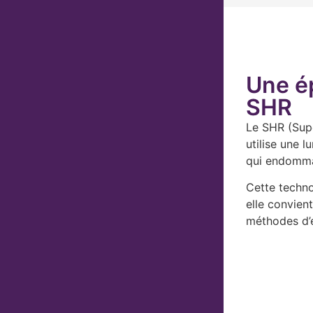
Une ép
SHR
Le SHR (Supe
utilise une 
qui endommag
Cette techno
elle convien
méthodes d’é