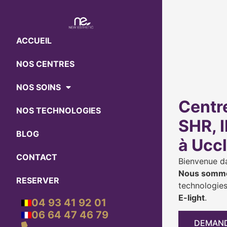
ACCUEIL
NOS CENTRES
NOS SOINS
Centre
NOS TECHNOLOGIES
SHR, I
BLOG
à Uccl
CONTACT
Bienvenue da
Nous somme
RESERVER
technologie
E-light
.
04 93 41 92 01
06 64 47 46 79
DEMAND