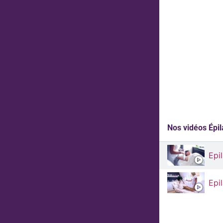
Nos vidéos Épila
Epi
Epi