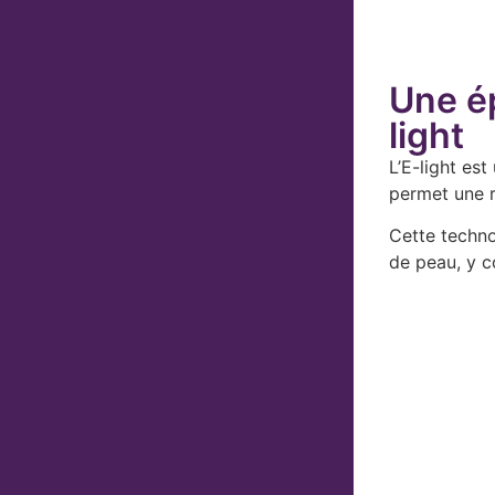
Une ép
light
L’E-light es
permet une ré
Cette techno
de peau, y c